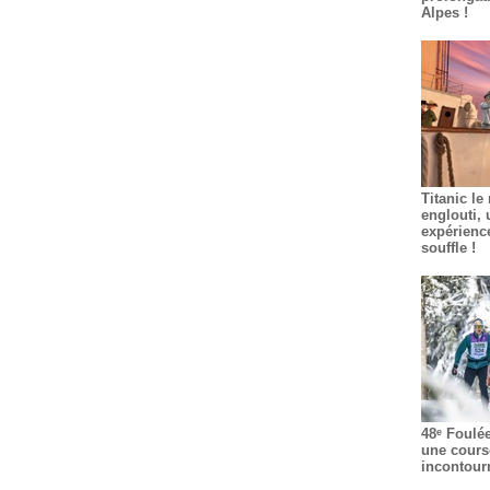
Alpes !
Titanic le
englouti, 
expérienc
souffle !
48ᵉ Foulé
une cours
incontour