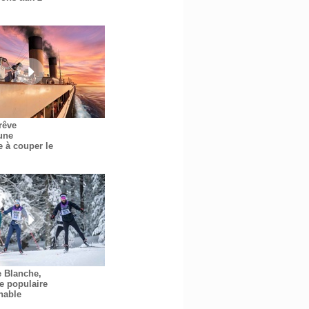
 rêve
une
e à couper le
e Blanche,
e populaire
nable