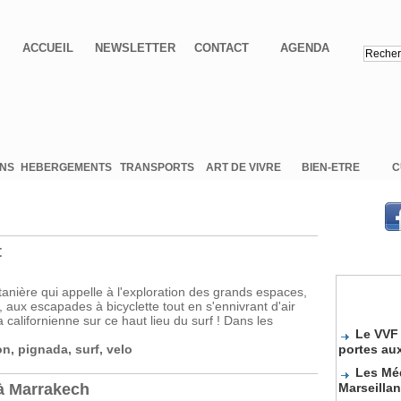
ACCUEIL
NEWSLETTER
CONTACT
AGENDA
ONS
HEBERGEMENTS
TRANSPORTS
ART DE VIVRE
BIEN-ETRE
C
t
tanière qui appelle à l'exploration des grands espaces,
, aux escapades à bicyclette tout en s'ennivrant d'air
californienne sur ce haut lieu du surf ! Dans les
Le VVF 
portes au
on
,
pignada
,
surf
,
velo
Les Méd
Marseilla
 à Marrakech
Sélecti