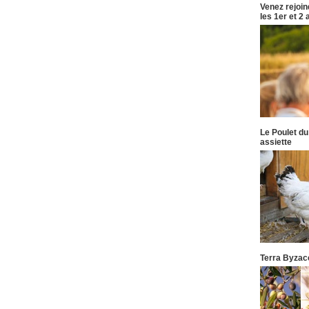
Venez rejoi
les 1er et 2
Le Poulet du
assiette
Terra Byzace