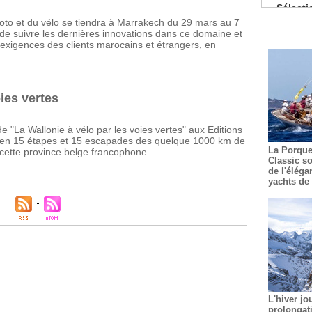
Pâtisserie
moto et du vélo se tiendra à Marrakech du 29 mars au 7
De nouv
 de suivre les dernières innovations dans ce domaine et
exigences des clients marocains et étrangers, en
Les coc
La prem
Guide Mic
ies vertes
de "La Wallonie à vélo par les voies vertes" aux Editions
 en 15 étapes et 15 escapades des quelque 1000 km de
La Porque
 cette province belge francophone.
Classic so
de l'éléga
yachts de 
L'hiver jo
prolongat