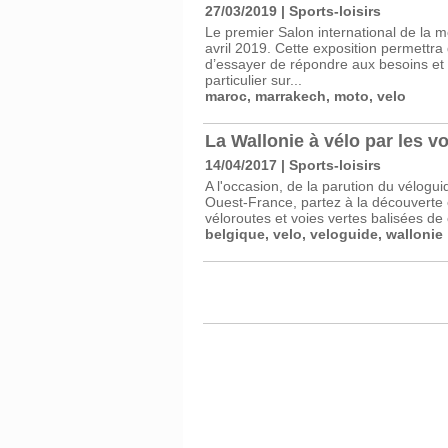
27/03/2019
|
Sports-loisirs
Le premier Salon international de la 
avril 2019. Cette exposition permettra
d’essayer de répondre aux besoins et 
particulier sur...
maroc
,
marrakech
,
moto
,
velo
La Wallonie à vélo par les vo
14/04/2017
|
Sports-loisirs
A l'occasion, de la parution du vélogui
Ouest-France, partez à la découverte
véloroutes et voies vertes balisées de
belgique
,
velo
,
veloguide
,
wallonie