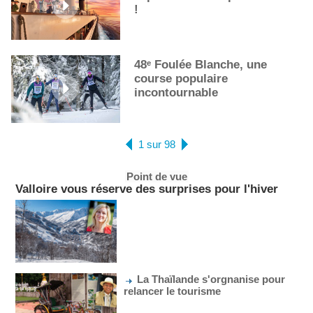
!
48ᵉ Foulée Blanche, une
course populaire
incontournable
1 sur 98
Point de vue
Valloire vous réserve des surprises pour l'hiver
La Thaïlande s'orgnanise pour
relancer le tourisme