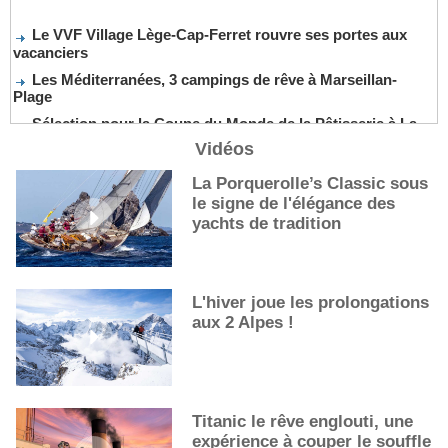
Le VVF Village Lège-Cap-Ferret rouvre ses portes aux
vacanciers
Les Méditerranées, 3 campings de rêve à Marseillan-
Plage
Sélection pour la Coupe du Monde de la Pâtisserie à La
Nouvelle-Orléans
Vidéos
De nouveaux cocktails, stars de l’été
La Porquerolle’s Classic sous
Les cocktails, stars de l’été
le signe de l'élégance des
La première sélection des grappes du Guide Michelin
yachts de tradition
L'hiver joue les prolongations
aux 2 Alpes !
Titanic le rêve englouti, une
expérience à couper le souffle