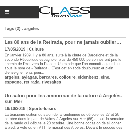
Tags (2) : argeles
Les 80 ans de la Retirada, pour ne jamais oublier…
17/05/2019
|
Culture
En janvier 1939, il y a 80 ans, suite à la chute de Barcelone et de la
seconde République espagnole, plus de 450 000 personnes ont pris le
chemin de l’exil vers la France. Un exode que l’on connaît aujourd’hui
sous le nom de «Retirada». C’est cet épisode douloureux et plein
d’enseignements pour...
argeles
,
aylagas
,
barcares
,
colioure
,
eidenbenz
,
elne
,
espagne
,
retirada
,
rivesaltes
Un salon pour les amoureux de la nature à Argelès-
sur-Mer
19/10/2018
|
Sports-loisirs
La troisième édition du salon de la randonnée se déroule les 27 et 28
octobre dans le parc de Valmy à Argelès-sur-Mer (66) et suit la semaine
de la rando qui débute le 20 octobre. Une bonne occasion de sillonner,
à pied, à vélo ou en VTT, le massif des Albères. Devant le succès des