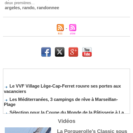
deux premières...
argeles
,
rando
,
randonnee
Le VVF Village Lège-Cap-Ferret rouvre ses portes aux
vacanciers
Les Méditerranées, 3 campings de rêve à Marseillan-
Plage
Sélection pour la Coupe du Monde de la Pâtisserie à La
Nouvelle-Orléans
Vidéos
De nouveaux cocktails, stars de l’été
La Porquerolle’s Classic sous
Les cocktails, stars de l’été