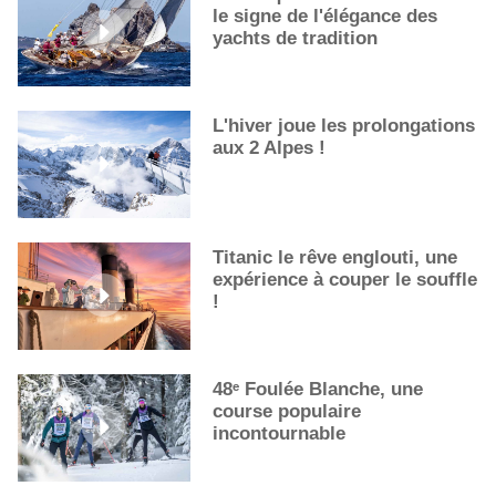
le signe de l'élégance des
La première sélection des grappes du Guide Michelin
yachts de tradition
L'hiver joue les prolongations
aux 2 Alpes !
Titanic le rêve englouti, une
expérience à couper le souffle
!
48ᵉ Foulée Blanche, une
course populaire
incontournable