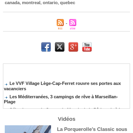
canada
,
montreal
,
ontario
,
quebec
Le VVF Village Lège-Cap-Ferret rouvre ses portes aux
vacanciers
Les Méditerranées, 3 campings de rêve à Marseillan-
Plage
Sélection pour la Coupe du Monde de la Pâtisserie à La
Nouvelle-Orléans
Vidéos
De nouveaux cocktails, stars de l’été
La Porquerolle’s Classic sous
Les cocktails, stars de l’été