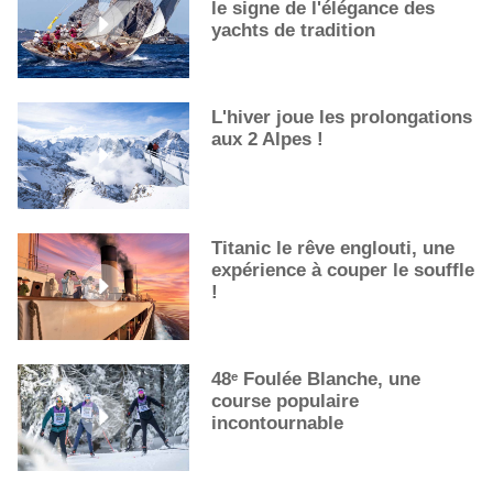
le signe de l'élégance des
La première sélection des grappes du Guide Michelin
yachts de tradition
L'hiver joue les prolongations
aux 2 Alpes !
Titanic le rêve englouti, une
expérience à couper le souffle
!
48ᵉ Foulée Blanche, une
course populaire
incontournable