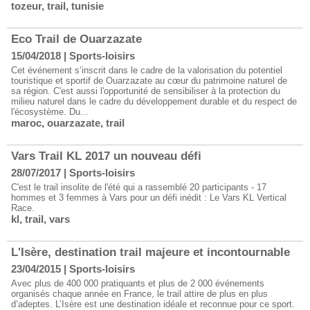
tozeur
,
trail
,
tunisie
Eco Trail de Ouarzazate
15/04/2018
|
Sports-loisirs
Cet événement s’inscrit dans le cadre de la valorisation du potentiel
touristique et sportif de Ouarzazate au cœur du patrimoine naturel de
sa région. C'est aussi l'opportunité de sensibiliser à la protection du
milieu naturel dans le cadre du développement durable et du respect de
l'écosystème. Du...
maroc
,
ouarzazate
,
trail
Vars Trail KL 2017 un nouveau défi
28/07/2017
|
Sports-loisirs
C'est le trail insolite de l'été qui a rassemblé 20 participants - 17
hommes et 3 femmes à Vars pour un défi inédit : Le Vars KL Vertical
Race.
kl
,
trail
,
vars
L'Isère, destination trail majeure et incontournable
23/04/2015
|
Sports-loisirs
Avec plus de 400 000 pratiquants et plus de 2 000 événements
organisés chaque année en France, le trail attire de plus en plus
d’adeptes. L’Isère est une destination idéale et reconnue pour ce sport.