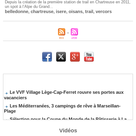
Depuis la création de la première station de trail en Chartreuse en 2011,
un spot à l’Alpe du Grand...
belledonne
,
chartreuse
,
isere
,
oisans
,
trail
,
vercors
Le VVF Village Lège-Cap-Ferret rouvre ses portes aux
vacanciers
Les Méditerranées, 3 campings de rêve à Marseillan-
Plage
Sélection pour la Coupe du Monde de la Pâtisserie à La
Nouvelle-Orléans
Vidéos
De nouveaux cocktails, stars de l’été