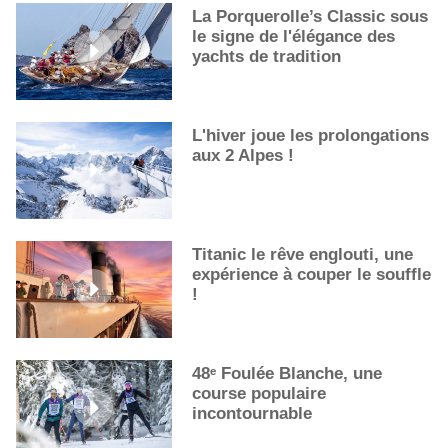
Les cocktails, stars de l’été
La Porquerolle’s Classic sous
le signe de l'élégance des
La première sélection des grappes du Guide Michelin
yachts de tradition
L'hiver joue les prolongations
aux 2 Alpes !
Titanic le rêve englouti, une
expérience à couper le souffle
!
48ᵉ Foulée Blanche, une
course populaire
incontournable