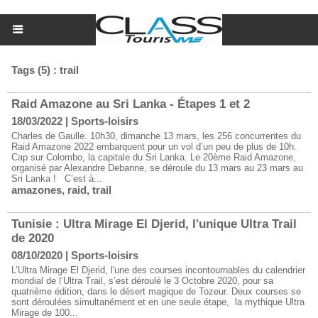
Tags (5) : trail
Raid Amazone au Sri Lanka - Étapes 1 et 2
18/03/2022
|
Sports-loisirs
​Charles de Gaulle. 10h30, dimanche 13 mars, les 256 concurrentes du
Raid Amazone 2022 embarquent pour un vol d’un peu de plus de 10h.
Cap sur Colombo, la capitale du Sri Lanka. Le 20ème Raid Amazone,
organisé par Alexandre Debanne, se déroule du 13 mars au 23 mars au
Sri Lanka ! C’est à...
amazones
,
raid
,
trail
Tunisie : Ultra Mirage El Djerid, l'unique Ultra Trail
de 2020
08/10/2020
|
Sports-loisirs
L’Ultra Mirage El Djerid, l'une des courses incontournables du calendrier
mondial de l’Ultra Trail, s’est déroulé le 3 Octobre 2020, pour sa
quatrième édition, dans le désert magique de Tozeur. Deux courses se
sont déroulées simultanément et en une seule étape, la mythique Ultra
Mirage de 100...