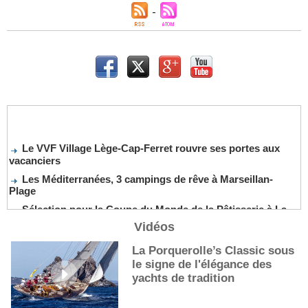
Le VVF Village Lège-Cap-Ferret rouvre ses portes aux
vacanciers
Les Méditerranées, 3 campings de rêve à Marseillan-
Plage
Sélection pour la Coupe du Monde de la Pâtisserie à La
Nouvelle-Orléans
Vidéos
De nouveaux cocktails, stars de l’été
La Porquerolle’s Classic sous
Les cocktails, stars de l’été
le signe de l'élégance des
La première sélection des grappes du Guide Michelin
yachts de tradition