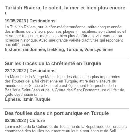
Turkish Riviera, le soleil, la mer et bien plus encore
!
19/05/2023
|
Destinations
La Turkish Riviera, sur la côte méditerranéenne, attire chaque année
des millions de visiteurs pour ses plages immaculées, son chaud soleil
et sa mer turquoise, mais elle a bien plus à offrir aux visiteurs par sa
richesse historique. Avec une grande variété d'activités qui répondent
aux différentes...
histoire
,
randonnée
,
trekking
,
Turquie
,
Voie Lycienne
Sur les traces de la chrétienté en Turquie
22/12/2022
|
Destinations
La Maison de la Vierge Marie, l'une des étapes les plus importantes
des Routes de la foi chrétienne en Turquie, attire des visiteurs du
monde entier. Située à Izmir, elle est également très proche de la
Basilique Saint-Jean et de la Grotte des Sept Dormants, ce qui fait de
cette destination un...
Éphèse
,
Izmir
,
Turquie
Des fouilles dans un port antique en Turquie
02/09/2022
|
Culture
Le ministère de la Culture et du Tourisme de la République de Turquie a
commencé des fouilles pour mettre au jour le port antique de Soli