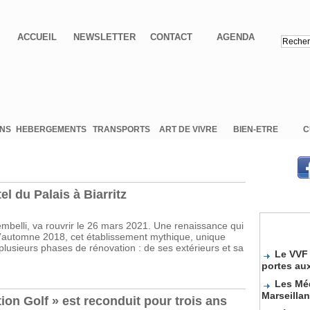
ACCUEIL
NEWSLETTER
CONTACT
AGENDA
ONS
HEBERGEMENTS
TRANSPORTS
ART DE VIVRE
BIEN-ETRE
C
l du Palais à Biarritz
t embelli, va rouvrir le 26 mars 2021. Une renaissance qui
 l’automne 2018, cet établissement mythique, unique
Le VVF 
plusieurs phases de rénovation : de ses extérieurs et sa
portes au
Les Méd
Marseilla
tion Golf » est reconduit pour trois ans
Sélecti