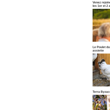
Venez rejoi
les 1er et 2
Le Poulet du
assiette
Terra Byzace