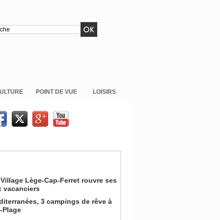
ULTURE
POINT DE VUE
LOISIRS
Village Lège-Cap-Ferret rouvre ses
x vacanciers
iterranées, 3 campings de rêve à
n-Plage
on pour la Coupe du Monde de la