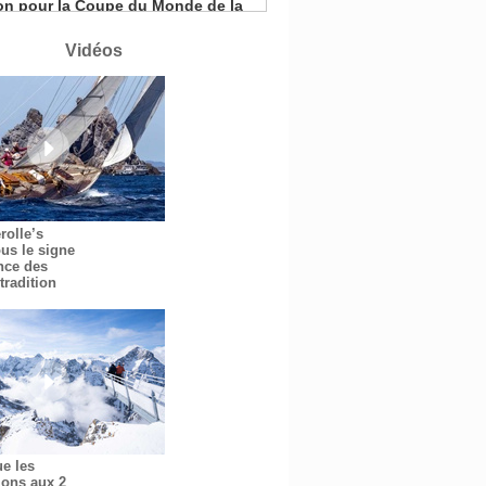
 à La Nouvelle-Orléans
eaux cocktails, stars de l’été
Vidéos
ktails, stars de l’été
ière sélection des grappes du
helin
rolle’s
us le signe
nce des
tradition
ue les
ions aux 2