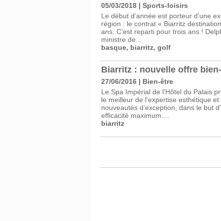
05/03/2018
|
Sports-loisirs
Le début d’année est porteur d’une exc
région : le contrat « Biarritz destinati
ans. C’est reparti pour trois ans ! De
ministre de...
basque
,
biarritz
,
golf
Biarritz : nouvelle offre bien
27/06/2016
|
Bien-être
Le Spa Impérial de l’Hôtel du Palais p
le meilleur de l’expertise esthétique 
nouveautés d’exception, dans le but d’o
efficacité maximum....
biarritz