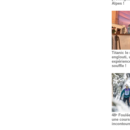
Alpes !
Titanic le
englouti, 
expérienc
souffle !
48ᵉ Foulé
une cours
incontour