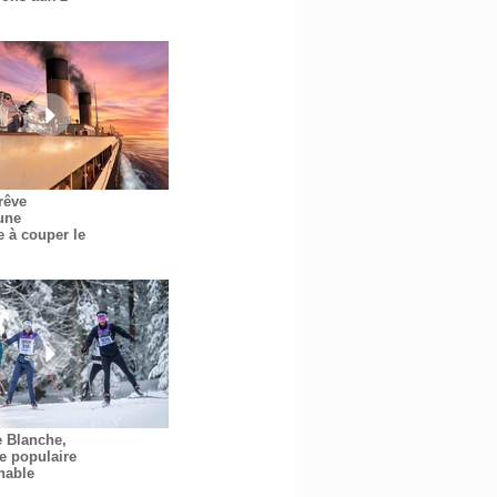
 rêve
une
e à couper le
e Blanche,
e populaire
nable