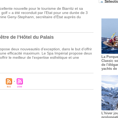
Pâtisserie
ellente nouvelle pour le tourisme de Biarritz et sa
De nouv
on golf » a été reconduit par l’Etat pour une durée de 3
Les coc
lphine Geny-Stephann, secrétaire d'État auprès du
La prem
Guide Mic
-être de l’Hôtel du Palais
ropose deux nouveautés d’exception, dans le but d’offrir
et une efficacité maximum. Le Spa Impérial propose deux
La Porque
ffrir le meilleur de l’expertise esthétique et une
Classic so
de l'éléga
yachts de 
L'hiver jo
prolongat