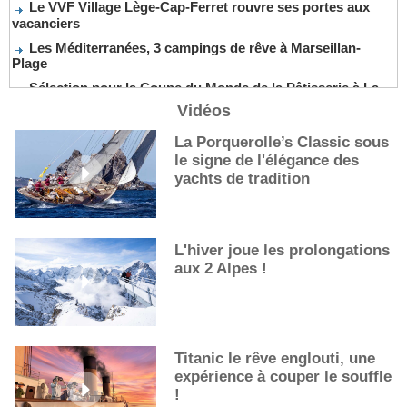
Le VVF Village Lège-Cap-Ferret rouvre ses portes aux
vacanciers
Les Méditerranées, 3 campings de rêve à Marseillan-
Plage
Sélection pour la Coupe du Monde de la Pâtisserie à La
Nouvelle-Orléans
Vidéos
De nouveaux cocktails, stars de l’été
La Porquerolle’s Classic sous
Les cocktails, stars de l’été
le signe de l'élégance des
La première sélection des grappes du Guide Michelin
yachts de tradition
L'hiver joue les prolongations
aux 2 Alpes !
Titanic le rêve englouti, une
expérience à couper le souffle
!