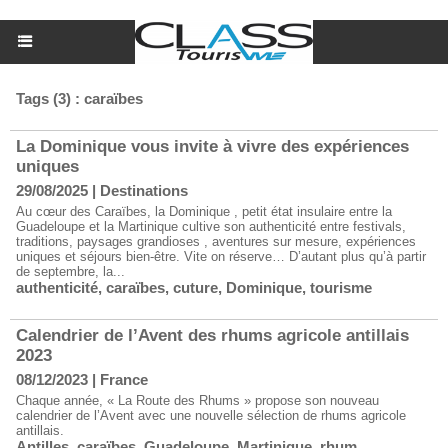
Tags (3) : caraïbes
La Dominique vous invite à vivre des expériences
uniques
29/08/2025
|
Destinations
Au cœur des Caraïbes, la Dominique , petit état insulaire entre la
Guadeloupe et la Martinique cultive son authenticité entre festivals,
traditions, paysages grandioses , aventures sur mesure, expériences
uniques et séjours bien-être. Vite on réserve… D’autant plus qu’à partir
de septembre, la...
authenticité
,
caraïbes
,
cuture
,
Dominique
,
tourisme
Calendrier de l’Avent des rhums agricole antillais
2023
08/12/2023
|
France
Chaque année, « La Route des Rhums » propose son nouveau
calendrier de l’Avent avec une nouvelle sélection de rhums agricole
antillais.
Antilles
,
caraïbes
,
Guadeloupe
,
Martinique
,
rhum