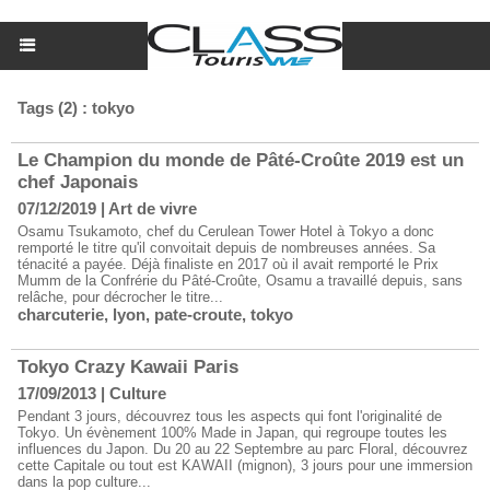
Tags (2) : tokyo
Le Champion du monde de Pâté-Croûte 2019 est un
chef Japonais
07/12/2019
|
Art de vivre
Osamu Tsukamoto, chef du Cerulean Tower Hotel à Tokyo a donc
remporté le titre qu'il convoitait depuis de nombreuses années. Sa
ténacité a payée. Déjà finaliste en 2017 où il avait remporté le Prix
Mumm de la Confrérie du Pâté-Croûte, Osamu a travaillé depuis, sans
relâche, pour décrocher le titre...
charcuterie
,
lyon
,
pate-croute
,
tokyo
Tokyo Crazy Kawaii Paris
17/09/2013
|
Culture
Pendant 3 jours, découvrez tous les aspects qui font l'originalité de
Tokyo. Un évènement 100% Made in Japan, qui regroupe toutes les
influences du Japon. Du 20 au 22 Septembre au parc Floral, découvrez
cette Capitale ou tout est KAWAII (mignon), 3 jours pour une immersion
dans la pop culture...