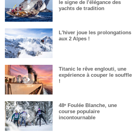
le signe de l'élégance des
La première sélection des grappes du Guide Michelin
yachts de tradition
L'hiver joue les prolongations
aux 2 Alpes !
Titanic le rêve englouti, une
expérience à couper le souffle
!
48ᵉ Foulée Blanche, une
course populaire
incontournable