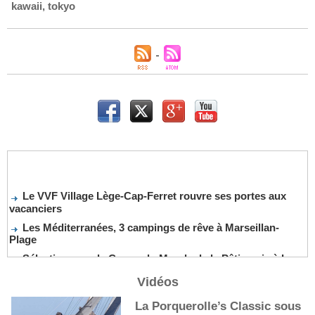
kawaii
,
tokyo
Le VVF Village Lège-Cap-Ferret rouvre ses portes aux
vacanciers
Les Méditerranées, 3 campings de rêve à Marseillan-
Plage
Sélection pour la Coupe du Monde de la Pâtisserie à La
Nouvelle-Orléans
Vidéos
De nouveaux cocktails, stars de l’été
La Porquerolle’s Classic sous
Les cocktails, stars de l’été