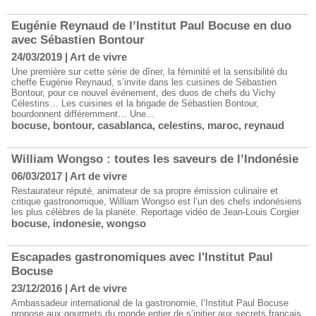
Eugénie Reynaud de l’Institut Paul Bocuse en duo
avec Sébastien Bontour
24/03/2019
|
Art de vivre
Une première sur cette série de dîner, la féminité et la sensibilité du
cheffe Eugénie Reynaud, s’invite dans les cuisines de Sébastien
Bontour, pour ce nouvel événement, des duos de chefs du Vichy
Célestins… Les cuisines et la brigade de Sébastien Bontour,
bourdonnent différemment… Une...
bocuse
,
bontour
,
casablanca
,
celestins
,
maroc
,
reynaud
William Wongso : toutes les saveurs de l’Indonésie
06/03/2017
|
Art de vivre
Restaurateur réputé, animateur de sa propre émission culinaire et
critique gastronomique, William Wongso est l’un des chefs indonésiens
les plus célèbres de la planète. Reportage vidéo de Jean-Louis Corgier
bocuse
,
indonesie
,
wongso
Escapades gastronomiques avec l'Institut Paul
Bocuse
23/12/2016
|
Art de vivre
Ambassadeur international de la gastronomie, l’Institut Paul Bocuse
propose aux gourmets du monde entier de s’initier aux secrets français