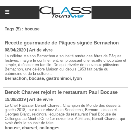
Tags (5) : bocuse
Recette gourmande de Pâques signée Bernachon
08/04/2020
|
Art de vivre
La célèbre Maison Bernachon a souhaité rendre ces fêtes de Pâques
festives, malgré le confinement, en proposant une recette chocolatée et
simple, à réaliser en famille. De quoi révéler de nouveaux pâtissiers.
Bernachon, une célèbre Maison qui depuis 1953 fait partie du
patrimoine et de la culture...
bernachon
,
bocuse
,
gastronimoi
,
lyon
Benoît Charvet rejoint le restaurant Paul Bocuse
19/09/2019
|
Art de vivre
Le Chef Pâtissier Benoît Charvet, Champion du Monde des desserts
glacés 2018, tour à tour chez Alain Senderens, Bernard Loiseau et
Georges Blanc, rejoindra l’équipage du restaurant Paul Bocuse de
Collonges-au-Mont-d’Or le 1er novembre. A 36 ans, Benoît Charvet, qui
avait émis le souhait de faire...
bocuse
,
charvet
,
collonges