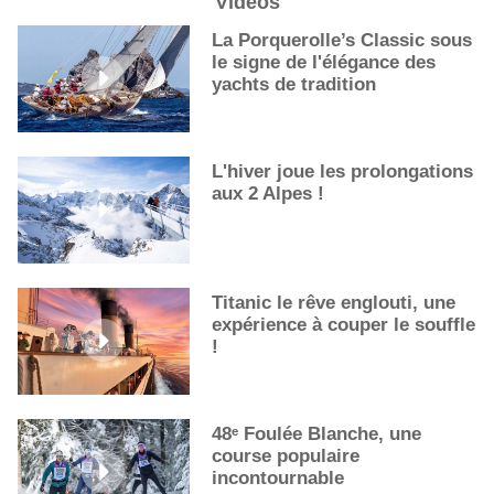
Vidéos
De nouveaux cocktails, stars de l’été
Les cocktails, stars de l’été
La Porquerolle’s Classic sous
le signe de l'élégance des
La première sélection des grappes du Guide Michelin
yachts de tradition
L'hiver joue les prolongations
aux 2 Alpes !
Titanic le rêve englouti, une
expérience à couper le souffle
!
48ᵉ Foulée Blanche, une
course populaire
incontournable