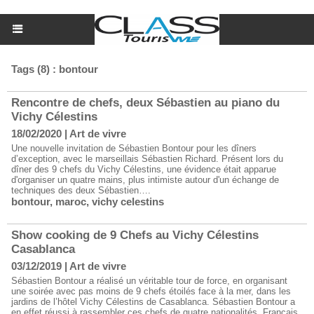
Tags (8) : bontour
Rencontre de chefs, deux Sébastien au piano du
Vichy Célestins
18/02/2020
|
Art de vivre
Une nouvelle invitation de Sébastien Bontour pour les dîners
d’exception, avec le marseillais Sébastien Richard. Présent lors du
dîner des 9 chefs du Vichy Célestins, une évidence était apparue
d'organiser un quatre mains, plus intimiste autour d'un échange de
techniques des deux Sébastien….
bontour
,
maroc
,
vichy celestins
Show cooking de 9 Chefs au Vichy Célestins
Casablanca
03/12/2019
|
Art de vivre
Sébastien Bontour a réalisé un véritable tour de force, en organisant
une soirée avec pas moins de 9 chefs étoilés face à la mer, dans les
jardins de l’hôtel Vichy Célestins de Casablanca. Sébastien Bontour a
en effet réussi à rassembler ces chefs de quatre nationalités, Français,