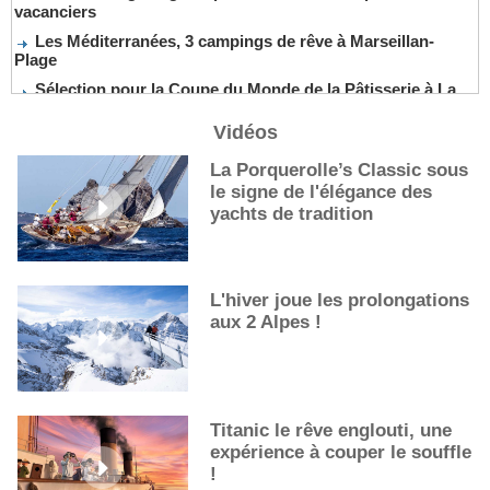
vacanciers
Les Méditerranées, 3 campings de rêve à Marseillan-
Plage
Sélection pour la Coupe du Monde de la Pâtisserie à La
Nouvelle-Orléans
Vidéos
De nouveaux cocktails, stars de l’été
Les cocktails, stars de l’été
La Porquerolle’s Classic sous
le signe de l'élégance des
La première sélection des grappes du Guide Michelin
yachts de tradition
L'hiver joue les prolongations
aux 2 Alpes !
Titanic le rêve englouti, une
expérience à couper le souffle
!