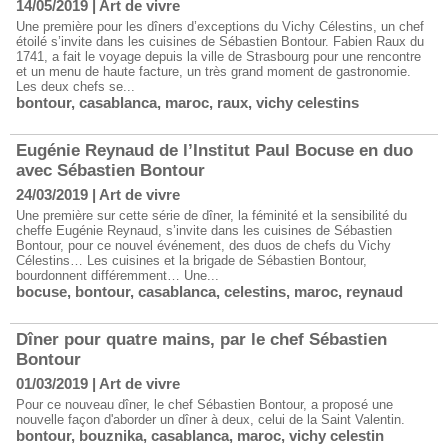
14/05/2019
|
Art de vivre
Une première pour les dîners d’exceptions du Vichy Célestins, un chef
étoilé s’invite dans les cuisines de Sébastien Bontour. Fabien Raux du
1741, a fait le voyage depuis la ville de Strasbourg pour une rencontre
et un menu de haute facture, un très grand moment de gastronomie.
Les deux chefs se...
bontour
,
casablanca
,
maroc
,
raux
,
vichy celestins
Eugénie Reynaud de l’Institut Paul Bocuse en duo
avec Sébastien Bontour
24/03/2019
|
Art de vivre
Une première sur cette série de dîner, la féminité et la sensibilité du
cheffe Eugénie Reynaud, s’invite dans les cuisines de Sébastien
Bontour, pour ce nouvel événement, des duos de chefs du Vichy
Célestins… Les cuisines et la brigade de Sébastien Bontour,
bourdonnent différemment… Une...
bocuse
,
bontour
,
casablanca
,
celestins
,
maroc
,
reynaud
Dîner pour quatre mains, par le chef Sébastien
Bontour
01/03/2019
|
Art de vivre
Pour ce nouveau dîner, le chef Sébastien Bontour, a proposé une
nouvelle façon d'aborder un dîner à deux, celui de la Saint Valentin.
bontour
,
bouznika
,
casablanca
,
maroc
,
vichy celestin