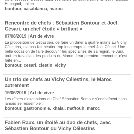
Espagnol, Italien...
bontour
,
casablanca
,
maroc
Rencontre de chefs : Sébastien Bontour et Joël
Césari, un chef étoilé « brillant »
07/08/2019
|
Art de vivre
La proposition de Sébastien, de faire un dîner à quatre mains au Vichy
Célestins, n’a pas fait hésiter trop longtemps le chef Joël Césari. Une
belle occasion de faire découvrir les spécialités de sa région, le Jura,
tout en travaillant les produits du Maroc. Leur première rencontre, c’est
faite en...
bontour
,
cesari
,
clestin
,
vichy
Un trio de chefs au Vichy Célestins, le Maroc
autrement
19/06/2019
|
Art de vivre
Les dîners d’exceptions du Chef Sébastien Bontour s’enchaînent sans
jamais se ressembler.
bontour
,
gastronomie
,
khalal
,
maftouh
,
maroc
Fabien Raux, un étoilé au duo de chefs, avec
Sébastien Bontour du Vichy Célestins