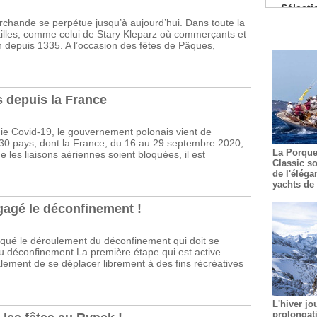
Pâtisserie
rchande se perpétue jusqu’à aujourd’hui. Dans toute la
De nouv
 tailles, comme celui de Stary Kleparz où commerçants et
on depuis 1335. A l’occasion des fêtes de Pâques,
Les coc
La prem
Guide Mic
 depuis la France
mie Covid-19, le gouvernement polonais vient de
30 pays, dont la France, du 16 au 29 septembre 2020,
La Porque
 les liaisons aériennes soient bloquées, il est
Classic so
de l'éléga
yachts de 
gagé le déconfinement !
ué le déroulement du déconfinement qui doit se
u déconfinement La première étape qui est active
palement de se déplacer librement à des fins récréatives
L'hiver jo
prolongat