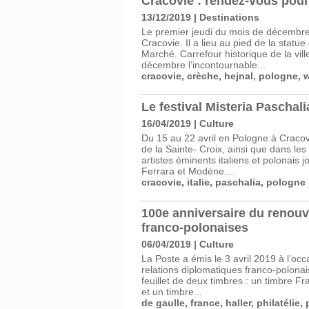
Cracovie : rendez-vous pour 
13/12/2019
|
Destinations
Le premier jeudi du mois de décembre,
Cracovie. Il a lieu au pied de la stat
Marché. Carrefour historique de la vil
décembre l’incontournable...
cracovie
,
crèche
,
hejnal
,
pologne
,
w
Le festival Misteria Paschalia
16/04/2019
|
Culture
Du 15 au 22 avril en Pologne à Cracovi
de la Sainte- Croix, ainsi que dans le
artistes éminents italiens et polonais
Ferrara et Modène....
cracovie
,
italie
,
paschalia
,
pologne
100e anniversaire du renouv
franco-polonaises
06/04/2019
|
Culture
La Poste a émis le 3 avril 2019 à l’o
relations diplomatiques franco-polonai
feuillet de deux timbres : un timbre Fr
et un timbre...
de gaulle
,
france
,
haller
,
philatélie
,