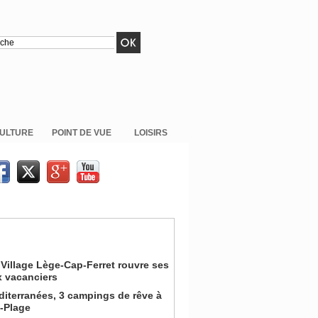
ULTURE
POINT DE VUE
LOISIRS
Village Lège-Cap-Ferret rouvre ses
x vacanciers
iterranées, 3 campings de rêve à
n-Plage
on pour la Coupe du Monde de la