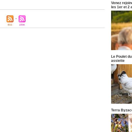
Venez rejoi
les 1er et 2
Le Poulet du
assiette
Terra Byzace