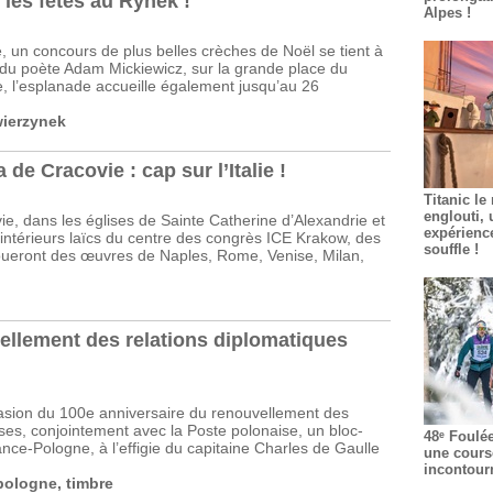
les fêtes au Rynek !
Alpes !
 un concours de plus belles crèches de Noël se tient à
ue du poète Adam Mickiewicz, sur la grande place du
le, l’esplanade accueille également jusqu’au 26
ierzynek
 de Cracovie : cap sur l’Italie !
Titanic le
englouti, 
e, dans les églises de Sainte Catherine d’Alexandrie et
expérienc
s intérieurs laïcs du centre des congrès ICE Krakow, des
souffle !
 joueront des œuvres de Naples, Rome, Venise, Milan,
ellement des relations diplomatiques
ccasion du 100e anniversaire du renouvellement des
ses, conjointement avec la Poste polonaise, un bloc-
48ᵉ Foulé
ance-Pologne, à l’effigie du capitaine Charles de Gaulle
une cours
incontour
pologne
,
timbre