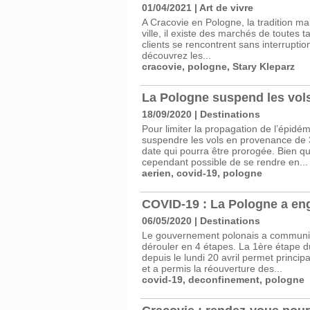
01/04/2021
|
Art de vivre
A Cracovie en Pologne, la tradition ma
ville, il existe des marchés de toutes
clients se rencontrent sans interrupti
découvrez les...
cracovie
,
pologne
,
Stary Kleparz
La Pologne suspend les vols
18/09/2020
|
Destinations
Pour limiter la propagation de l’épidé
suspendre les vols en provenance de 
date qui pourra être prorogée. Bien que
cependant possible de se rendre en...
aerien
,
covid-19
,
pologne
COVID-19 : La Pologne a en
06/05/2020
|
Destinations
Le gouvernement polonais a communiq
dérouler en 4 étapes. La 1ère étape d
depuis le lundi 20 avril permet princi
et a permis la réouverture des...
covid-19
,
deconfinement
,
pologne