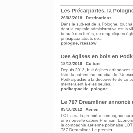
Les Précarpartes, la Pologn
26/03/2018
|
Destinations
Dans le sud-est de la Pologne, touchan
dont la capitale administrative est la v
beauté des forêts, de magnifiques égli
principaux atouts de...
pologne
,
rzeszόw
Des églises en bois en Podk
18/12/2016
|
Culture
Depuis 2013, huit églises orthodoxes e
liste du patrimoine mondial de l'Unesc
Podkarpackie à la découverte de ce pat
mériteraient à elles seules...
podkarpackie
,
pologne
Le 787 Dreamliner annoncé c
03/10/2012
|
Aérien
LOT sera la première compagnie europé
une nouvelle cabine Premium Economiq
la compagnie aérienne polonaise LOT P
787 Dreamliner. Le premier...