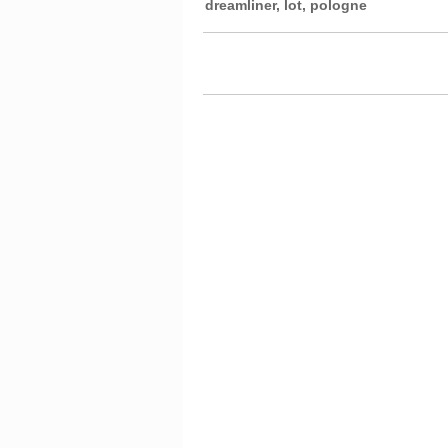
dreamliner
,
lot
,
pologne