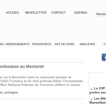
ACCUEIL
NEWSLETTER
CONTACT
AGENDA
ONS
HEBERGEMENTS
TRANSPORTS
ART DE VIVRE
BIEN-ETRE
C
polonaise au Mesturet
er au 8 décembre dans le restaurant parisien le
f Alain Fontaine et du chef polonais Adam Chrzastowski.
fice National Polonais de Tourisme célèbre la cuisine
Le VVF 
portes au
et
,
pologne
Les Méd
Marseilla
Sélecti