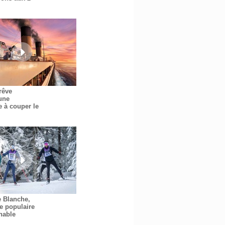
 rêve
une
e à couper le
e Blanche,
e populaire
nable