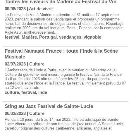
​Toutes les saveurs de Madère au Festival du Vin
09/08/2023
|
Art de vivre
Le Festival du Vin à Madère se tiendra du 31 août au 17 septembre
2023, pendant la saison des vendanges et proposera un programme
riche, fait de découvertes, de dégustations et d’animations. Reportage
réalisé en 2009 lors du vol inaugural Paris - Funchal par la compagnie
Aigle Azur, malheureusement...
festival
,
Madère
,
Portugal
,
vendanges
,
vignoble
Festival Namasté France : toute l’Inde à la Scène
Musicale
02/07/2023
|
Culture
L’Ambassade de l’Inde à Paris, avec le soutien du Ministère de la
Culture du gouvernement indien, organise le festival Namasté France
du 6 au 9 juillet 2023 afin de célébrer les 25 ans du partenariat
stratégique entre l’Inde et la France. Le festival initialement prévu du 07
au 12 avril, avait été...
culture
,
festival
,
Inde
Sting au ​Jazz Festival de Sainte-Lucie
06/03/2023
|
Culture
Pendant 10 jours, du 5 au 14 mai 2023, l’île paradisiaque de Sainte-
Lucie vibrera au rythme de son festival de jazz annuel. A Sainte-Lucie,
carrefour original des cultures caribéenne, africaine, anglaise et