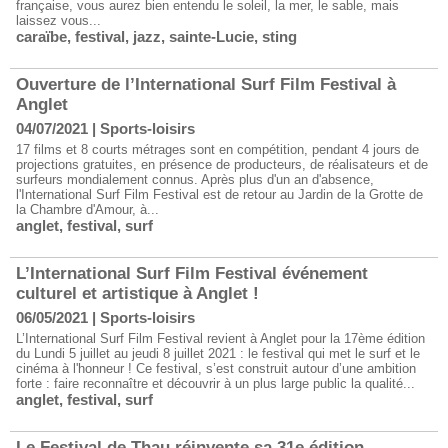
française, vous aurez bien entendu le soleil, la mer, le sable, mais
laissez vous...
caraïbe
,
festival
,
jazz
,
sainte-Lucie
,
sting
Ouverture de l’International Surf Film Festival à
Anglet
04/07/2021
|
Sports-loisirs
17 films et 8 courts métrages sont en compétition, pendant 4 jours de
projections gratuites, en présence de producteurs, de réalisateurs et de
surfeurs mondialement connus. Après plus d'un an d'absence,
l'International Surf Film Festival est de retour au Jardin de la Grotte de
la Chambre d'Amour, à...
anglet
,
festival
,
surf
L’International Surf Film Festival événement
culturel et artistique à Anglet !
06/05/2021
|
Sports-loisirs
L’International Surf Film Festival revient à Anglet pour la 17ème édition
du Lundi 5 juillet au jeudi 8 juillet 2021 : le festival qui met le surf et le
cinéma à l'honneur ! Ce festival, s’est construit autour d’une ambition
forte : faire reconnaître et découvrir à un plus large public la qualité...
anglet
,
festival
,
surf
Le Festival de Thau réinvente sa 31e édition