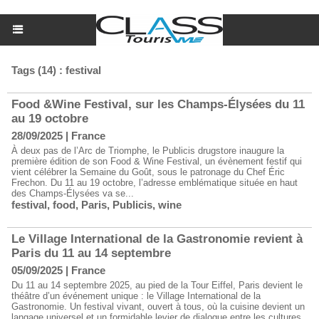
Tags (14) : festival
Food &Wine Festival, sur les Champs-Élysées du 11
au 19 octobre
28/09/2025
|
France
À deux pas de l’Arc de Triomphe, le Publicis drugstore inaugure la
première édition de son Food & Wine Festival, un évènement festif qui
vient célébrer la Semaine du Goût, sous le patronage du Chef Éric
Frechon. Du 11 au 19 octobre, l’adresse emblématique située en haut
des Champs-Élysées va se...
festival
,
food
,
Paris
,
Publicis
,
wine
Le Village International de la Gastronomie revient à
Paris du 11 au 14 septembre
05/09/2025
|
France
Du 11 au 14 septembre 2025, au pied de la Tour Eiffel, Paris devient le
théâtre d’un événement unique : le Village International de la
Gastronomie. Un festival vivant, ouvert à tous, où la cuisine devient un
langage universel et un formidable levier de dialogue entre les cultures.