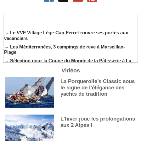
Le VVF Village Lège-Cap-Ferret rouvre ses portes aux
vacanciers
Les Méditerranées, 3 campings de rêve à Marseillan-
Plage
Sélection pour la Coupe du Monde de la Pâtisserie à La
Nouvelle-Orléans
Vidéos
De nouveaux cocktails, stars de l’été
La Porquerolle’s Classic sous
Les cocktails, stars de l’été
le signe de l'élégance des
La première sélection des grappes du Guide Michelin
yachts de tradition
L'hiver joue les prolongations
aux 2 Alpes !