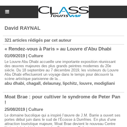
David RAYNAL
321 articles rédigés par cet auteur
« Rendez-vous à Paris » au Louvre d'Abu Dhabi
01/09/2019
|
Culture
Le Louvre Abu Dhabi accueille une importante exposition réunissant
des œuvres majeures des plus grands peintres modernes du 20e
siècle. Du 18 septembre au 7 décembre 2019, les visiteurs du Louvre
Abu Dhabi effectueront un voyage dans le temps pour découvrir la
scène artistique parisienne de la...
abu dhabi
,
chagall
,
delaunay
,
lipchitz
,
louvre
,
modigliani
Moat Brae : pour cultiver le syndrome de Peter Pan
!
25/08/2019
|
Culture
Le domaine bucolique qui a inspiré l’œuvre de J.M. Barrie a ouvert ses
portes début juin dans le sud de l’Écosse à Dumfries. En plus d’une
attraction touristique majeure, Moat Brae devient le nouveau Centre