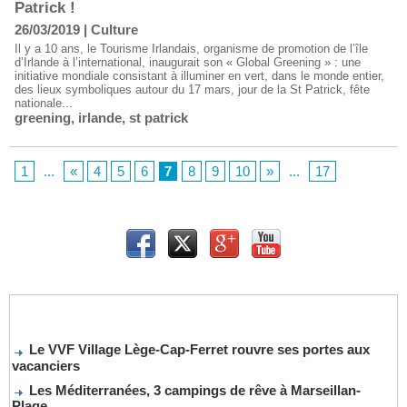
Patrick !
26/03/2019
|
Culture
Il y a 10 ans, le Tourisme Irlandais, organisme de promotion de l’île
d’Irlande à l’international, inaugurait son « Global Greening » : une
initiative mondiale consistant à illuminer en vert, dans le monde entier,
des lieux symboliques autour du 17 mars, jour de la St Patrick, fête
nationale...
greening
,
irlande
,
st patrick
1
...
«
4
5
6
7
8
9
10
»
...
17
Le VVF Village Lège-Cap-Ferret rouvre ses portes aux
vacanciers
Les Méditerranées, 3 campings de rêve à Marseillan-
Plage