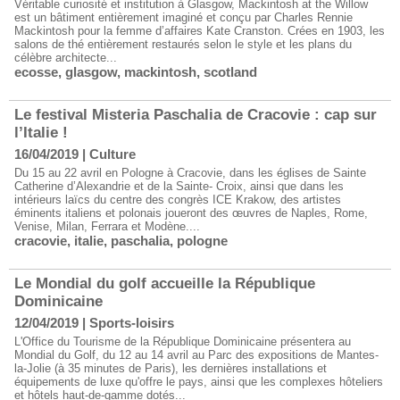
Véritable curiosité et institution à Glasgow, Mackintosh at the Willow
est un bâtiment entièrement imaginé et conçu par Charles Rennie
Mackintosh pour la femme d’affaires Kate Cranston. Crées en 1903, les
salons de thé entièrement restaurés selon le style et les plans du
célèbre architecte...
ecosse
,
glasgow
,
mackintosh
,
scotland
Le festival Misteria Paschalia de Cracovie : cap sur
l’Italie !
16/04/2019
|
Culture
Du 15 au 22 avril en Pologne à Cracovie, dans les églises de Sainte
Catherine d’Alexandrie et de la Sainte- Croix, ainsi que dans les
intérieurs laïcs du centre des congrès ICE Krakow, des artistes
éminents italiens et polonais joueront des œuvres de Naples, Rome,
Venise, Milan, Ferrara et Modène....
cracovie
,
italie
,
paschalia
,
pologne
Le Mondial du golf accueille la République
Dominicaine
12/04/2019
|
Sports-loisirs
L'Office du Tourisme de la République Dominicaine présentera au
Mondial du Golf, du 12 au 14 avril au Parc des expositions de Mantes-
la-Jolie (à 35 minutes de Paris), les dernières installations et
équipements de luxe qu'offre le pays, ainsi que les complexes hôteliers
et hôtels haut-de-gamme dotés...