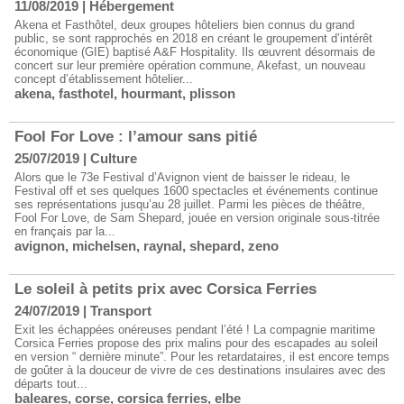
11/08/2019
|
Hébergement
Akena et Fasthôtel, deux groupes hôteliers bien connus du grand
public, se sont rapprochés en 2018 en créant le groupement d’intérêt
économique (GIE) baptisé A&F Hospitality. Ils œuvrent désormais de
concert sur leur première opération commune, Akefast, un nouveau
concept d’établissement hôtelier...
akena
,
fasthotel
,
hourmant
,
plisson
Fool For Love : l’amour sans pitié
25/07/2019
|
Culture
Alors que le 73e Festival d’Avignon vient de baisser le rideau, le
Festival off et ses quelques 1600 spectacles et événements continue
ses représentations jusqu’au 28 juillet. Parmi les pièces de théâtre,
Fool For Love, de Sam Shepard, jouée en version originale sous-titrée
en français par la...
avignon
,
michelsen
,
raynal
,
shepard
,
zeno
Le soleil à petits prix avec Corsica Ferries
24/07/2019
|
Transport
Exit les échappées onéreuses pendant l’été ! La compagnie maritime
Corsica Ferries propose des prix malins pour des escapades au soleil
en version “ dernière minute”. Pour les retardataires, il est encore temps
de goûter à la douceur de vivre de ces destinations insulaires avec des
départs tout...
baleares
,
corse
,
corsica ferries
,
elbe