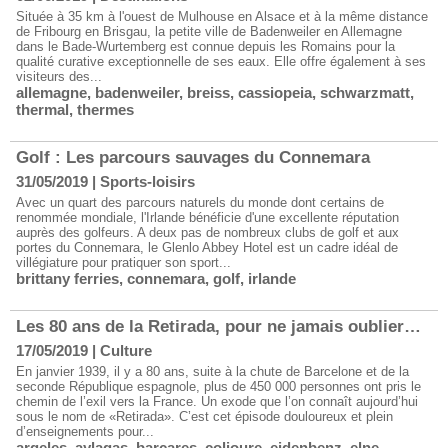
Située à 35 km à l'ouest de Mulhouse en Alsace et à la même distance
de Fribourg en Brisgau, la petite ville de Badenweiler en Allemagne
dans le Bade-Wurtemberg est connue depuis les Romains pour la
qualité curative exceptionnelle de ses eaux. Elle offre également à ses
visiteurs des...
allemagne
,
badenweiler
,
breiss
,
cassiopeia
,
schwarzmatt
,
thermal
,
thermes
Golf : Les parcours sauvages du Connemara
31/05/2019
|
Sports-loisirs
Avec un quart des parcours naturels du monde dont certains de
renommée mondiale, l'Irlande bénéficie d'une excellente réputation
auprès des golfeurs. A deux pas de nombreux clubs de golf et aux
portes du Connemara, le Glenlo Abbey Hotel est un cadre idéal de
villégiature pour pratiquer son sport...
brittany ferries
,
connemara
,
golf
,
irlande
Les 80 ans de la Retirada, pour ne jamais oublier…
17/05/2019
|
Culture
En janvier 1939, il y a 80 ans, suite à la chute de Barcelone et de la
seconde République espagnole, plus de 450 000 personnes ont pris le
chemin de l’exil vers la France. Un exode que l’on connaît aujourd’hui
sous le nom de «Retirada». C’est cet épisode douloureux et plein
d’enseignements pour...
argeles
,
aylagas
,
barcares
,
colioure
,
eidenbenz
,
elne
,