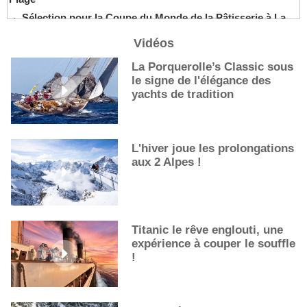
Sélection pour la Coupe du Monde de la Pâtisserie à La
Nouvelle-Orléans
Vidéos
De nouveaux cocktails, stars de l’été
Les cocktails, stars de l’été
La Porquerolle’s Classic sous
le signe de l'élégance des
La première sélection des grappes du Guide Michelin
yachts de tradition
L'hiver joue les prolongations
aux 2 Alpes !
Titanic le rêve englouti, une
expérience à couper le souffle
!