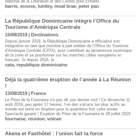
National de la Littérature et des Contes pour Enfants.
barrie
,
ecosse
,
lumley
,
moat brae
,
peter pan
La République Dominicaine intègre l’Office du
Tourisme d’Amérique Centrale
15/08/2019
|
Destinations
Depuis janvier 2019, la République Dominicaine a officialisé son
intégration en tant que membre à part entière de l’Office du Tourisme
d’Amérique Centrale (CATA), pour contribuer au dynamisme touristique
de la zone et se positionner sur les marchés cibles européens et
français. Si depuis 2016, la...
cata
,
republique dominicaine
Déjà la quatrième éruption de l’année à La Réunion
!
13/08/2019
|
France
Le Piton de la Fournaise n'a pas dit son dernier mot ! Ce dimanche 11
août 2019, peu après 17 heures, l’un des volcans les plus actifs au
monde est entré en éruption pour la quatrième fois cette année.
Spectacle garanti ! Eruption du Piton de la Fournaise​ le 28 juillet 2019
fournaise
,
reunion
,
volcan
Akena et Fasthôtel : l’union fait la force